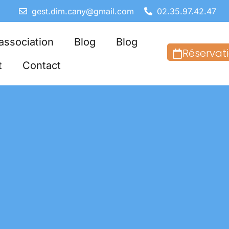
gest.dim.cany@gmail.com
02.35.97.42.47
’association
Blog
Blog
Réservat
t
Contact